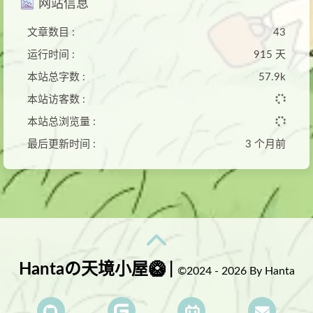
网站信息
文章数目 :
43
运行时间 :
915 天
本站总字数 :
57.9k
本站访客数 :
本站总浏览量 :
最后更新时间 :
3 个月前
Hantaの天境小屋🥝 |
©2024 - 2026 By Hanta