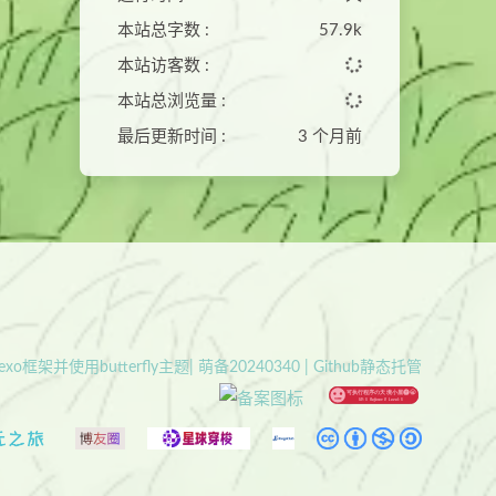
本站总字数 :
57.9k
本站访客数 :
本站总浏览量 :
最后更新时间 :
3 个月前
xo框架并使用butterfly主题| 萌备20240340 | Github静态托管