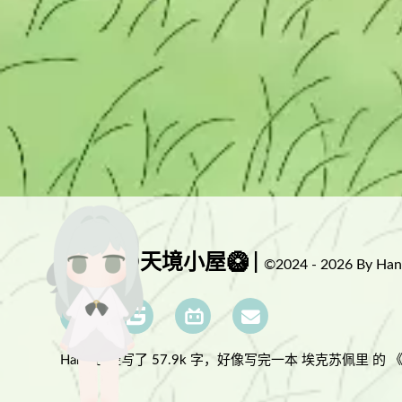
Hantaの天境小屋🥝 |
©2024 - 2026 By Han
Hanta已经写了 57.9k 字，
好像写完一本 埃克苏佩里 的 