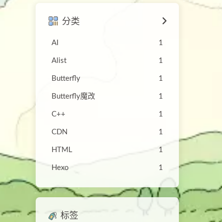
分类
AI
1
Alist
1
Butterfly
1
Butterfly魔改
1
C++
1
CDN
1
HTML
1
Hexo
1
标签