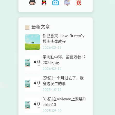
最新文章
你已急哭-Hexo Butterfly
摸头头像教程
2026-02-19
学向勤中得，萤窗万卷书-
2025小记
2026-02-12
[杂记]一个月过去了，我
身边发生的事
2025-10-12
[小记]在VMware上安装D
ebian13
2025-09-20