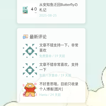
从安知鱼迁回Butterflyの
札记
2025-08-25
最新评论
文章不错支持一下，非常
喜欢
免费算命 /
19 天前
文章不错非常喜欢，支持
一下
生辰八字算命 /
19 天前
不好意思哦，目前只收录
个人博客[图片]
Hanta /
24 天前